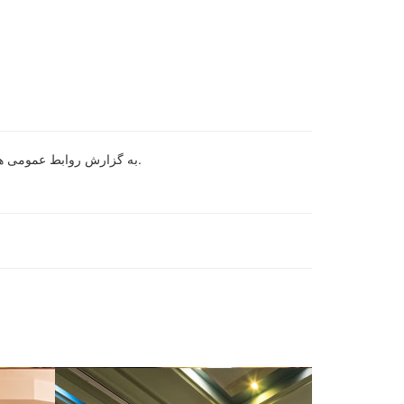
-به گزارش روابط عمومی هتل پارس اهواز، امیر عباس گلاب خواننده محبوب و جوان کشورمان روز پنجشنبه ششم اردیبهشت ماه نود و هفت وارد هتل پارس اهواز شد.