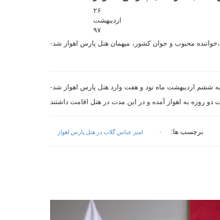
۲۶
ارديبهشت
۹۷
برچسب ها:
-
امیر عباس گلاب در هتل پارس اهواز