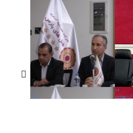
۱۶
۲۷
ارديبهشت
آبان
پراطور مشهد
نشست فصلی گروه هتل های پارس
تنها حمام س