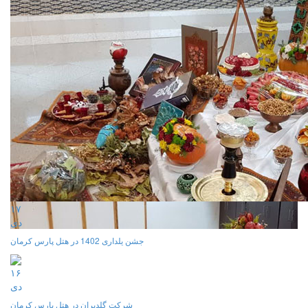
۱۷
دی
جشن یلداری 1402 در هتل پارس کرمان
۱۶
دی
شرکت گلدیران در هتل پارس کرمان