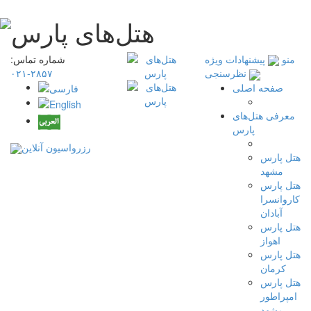
منو
پیشنهادات ویژه
شماره تماس:
۲۸۵۷-۰۲۱
نظرسنجی
صفحه اصلی
معرفی هتل‌های
پارس
رزرواسیون آنلاین
هتل پارس
مشهد
هتل پارس
کاروانسرا
آبادان
هتل پارس
اهواز
هتل پارس
کرمان
هتل پارس
امپراطور
مشهد