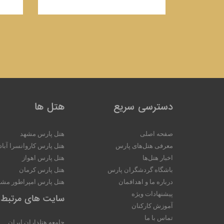
دسترسی سریع
هتل ها
صفحه اصلی
هتل پارس مشهد
معرفی هتل‌های پارس
هتل پارس کاروانسرا آباد
اخبار هتل‌ها
هتل پارس اهواز
باشگاه گردشگران پارس
هتل پارس کرمان
درباره ما و اهدافمان
هتل پارس امپراطور مشه
پیشنهادات ویژه
سایت های مرتبط
آموزش کارکنان
تماس با ما
جامعه هتلداران ایران