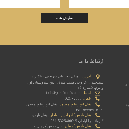
نمایش همه
ارتباط با ما
آدرس:
تهران ، خیابان شریعتی ، بالاتر از
سیدخندان خروجی همت شرق ، بین سروستان اول
ان
و دوم، شماره 31
ایمیل:
info@pars-hotels.com
تلفن:
2857 - 021
هتل امپراطور مشهد :
هتل امپراطور مشهد
د
19-38556918-051
هتل پارس کاروانسرا آبادان:
هتل پارس
کاروانسرا آبادان 9-53264002-061
هتل پارس کرمان:
هتل پارس کرمان 32-