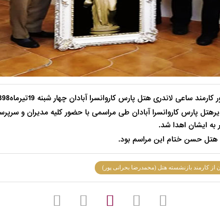
تل پارس کاروانسرا آبادان چهار شبنه 19تیرماه1398 به افتخار بازنشستگی نائل آمدند.
تل پارس کاروانسرا آبادان طی مراسمی با حضور کلیه مدیران و سرپرس
 به ایشان اهدا شد.
 هتل حسن ختام این مراسم بود.
ن از کارمند بازنشسته هتل (محمدرضا بحرانی پور)