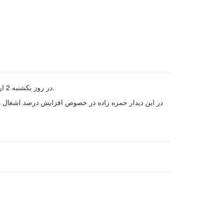
در روز یکشنبه 2 اردیبهشت سال 97 جلسه ای با حضور مدیر عامل گروه هتل های پارس با کارکنان دفتر مرکزی در محل مجتمع تفریحی باغ پردیس برگزار شد.