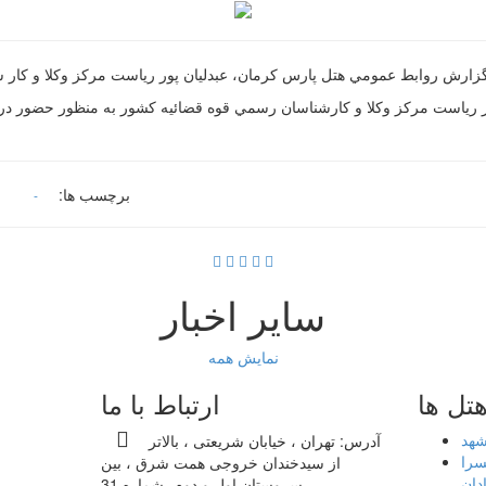
 ماه سال 1401 حسن عبدليان پور رياست مركز وكلا و كارشناسان رسمي قوه قضائيه كشور به من
برچسب ها:
-
سایر اخبار
نمایش همه
تل ها
ارتباط با ما
شهد
آدرس:
تهران ، خیابان شریعتی ، بالاتر
سرا
از سیدخندان خروجی همت شرق ، بین
ادان
سروستان اول و دوم، شماره 31