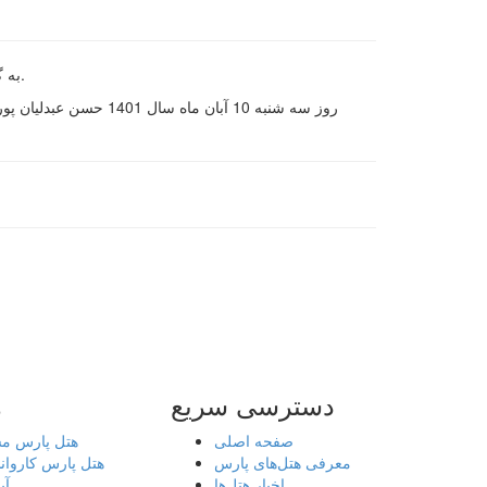
به گزارش روابط عمومي هتل پارس كرمان، عبدليان پور رياست مركز وكلا و كار شناسان رسمي قوه قضائيه در هتل پارس كرمان حضور يافتند.
روز سه شنبه 10 آبان
دسترسی سریع
ه
صفحه اصلی
هتل پارس م
معرفی هتل‌های پارس
هتل پارس کاروان
اخبار هتل‌ها
آب