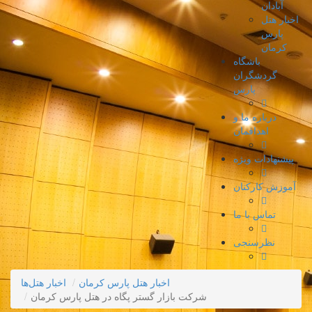
آبادان
اخبار هتل
پارس
کرمان
باشگاه
گردشگران
پارس
درباره ما و
اهدافمان
پیشنهادات ویژه
آموزش کارکنان
تماس با ما
نظرسنجی
اخبار هتل پارس کرمان
اخبار هتل‌ها
شرکت بازار گستر پگاه در هتل پارس کرمان