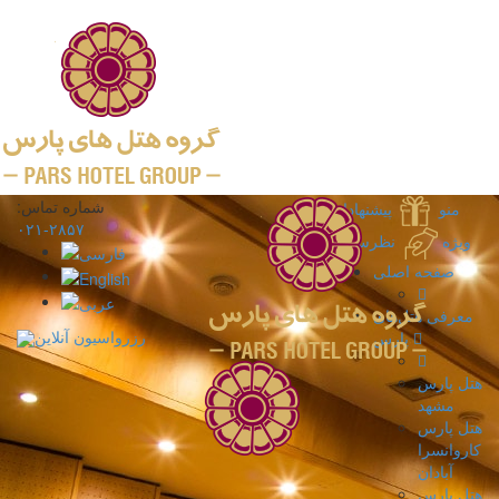
شماره تماس:
منو
پیشنهادات
۲۸۵۷-۰۲۱
ویژه
نظرسنجی
صفحه اصلی
معرفی هتل‌های
رزرواسیون آنلاین
پارس
هتل پارس
مشهد
هتل پارس
کاروانسرا
آبادان
هتل پارس