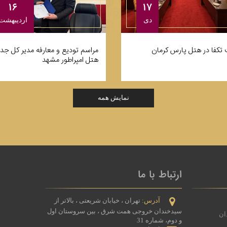
۱۶
۱۷
ارديبهشت
دی
مراسم تودیع و معارفه مدیر کل جد
تکفا در هتل پارس کرمان
هتل امپراطور مشهد
نمایش همه
ارتباط با ما
آدرس:
تهران ، خیابان شریعتی ، بالاتر از
سیدخندان خروجی همت شرق ، بین سروستان اول
ان
و دوم، شماره 31