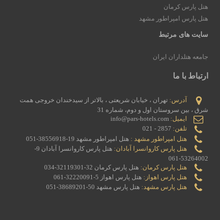
هتل پارس کرمان
هتل پارس امپراطور مشهد
سایت های مرتبط
جامعه هتلداران ایران
ارتباط با ما
آدرس:
تهران ، خیابان شریعتی ، بالاتر از سیدخندان خروجی همت
شرق ، بین سروستان اول و دوم، شماره 31
ایمیل:
info@pars-hotels.com
تلفن:
2857 - 021
هتل امپراطور مشهد :
هتل امپراطور مشهد 19-38556918-051
هتل پارس کاروانسرا آبادان:
هتل پارس کاروانسرا آبادان 9-
53264002-061
هتل پارس کرمان:
هتل پارس کرمان 32-32119301-034
هتل پارس اهواز:
هتل پارس اهواز 5-32220091-061
هتل پارس مشهد:
هتل پارس مشهد 50-38689201-051