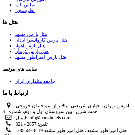
تماس با ما
نظرسنجی
هتل ها
هتل پارس مشهد
هتل پارس کاروانسرا آبادان
هتل پارس اهواز
هتل پارس کرمان
هتل پارس امپراطور مشهد
سایت های مرتبط
جامعه هتلداران ایران
ارتباط با ما
آدرس:
تهران ، خیابان شریعتی ، بالاتر از سیدخندان خروجی
همت شرق ، بین سروستان اول و دوم، شماره 31
info@pars-hotels.com
ایمیل:
تلفن:
2857 - 021
هتل امپراطور مشهد :
هتل امپراطور مشهد 19-38556918-