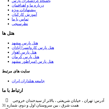
باشگاه گردشگران پارس
درباره ما و اهدافمان
پیشنهادات ویژه
آموزش کارکنان
تماس با ما
نظرسنجی
هتل ها
هتل پارس مشهد
هتل پارس کاروانسرا آبادان
هتل پارس اهواز
هتل پارس کرمان
هتل پارس امپراطور مشهد
سایت های مرتبط
جامعه هتلداران ایران
ارتباط با ما
آدرس:
تهران ، خیابان شریعتی ، بالاتر از سیدخندان خروجی
همت شرق ، بین سروستان اول و دوم، شماره 31