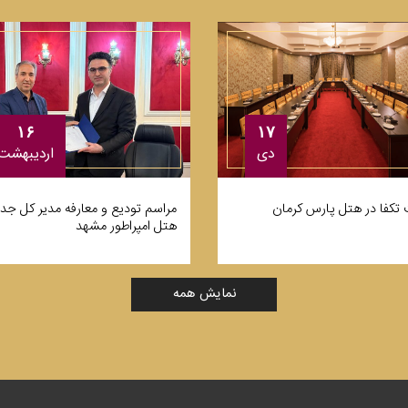
۱۶
۱۷
ارديبهشت
دی
مراسم تودیع و معارفه مدیر کل جد
تکفا در هتل پارس کرمان
هتل امپراطور مشهد
نمایش همه