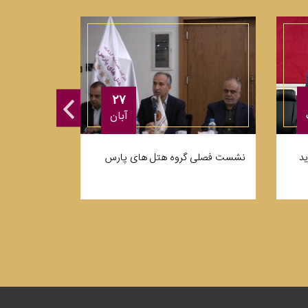
۲۷
آبان
ید
نشست فصلی گروه هتل های پارس
تنها حمام سن
مشهد در هتل 