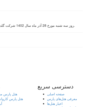
روز سه شنبه مورخ 28 آذر ماه سال 1402 شرکت گلدیرانی همایشی را در خصوص معرفی محصولات جدید خود در سالن مشتاق هتل برگزار کرد و پذیرایی ناهار نیز در سالن ارگ تدارک دیده شد.
دسترسی سریع
ه
صفحه اصلی
هتل پارس م
معرفی هتل‌های پارس
هتل پارس کاروان
اخبار هتل‌ها
آب