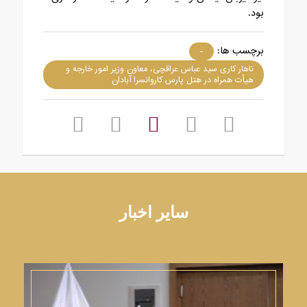
بود.
برچسب ها:
-
ناهار کاری سید عباس عراقچی، معاون وزیر امور خارجه و
هیأت همراه در هتل پارس کاروانسرا آبادان
سایر اخبار