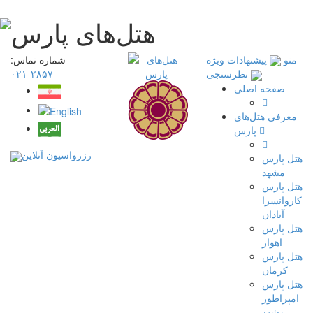
منو
پیشنهادات ویژه
شماره تماس:
۲۸۵۷-۰۲۱
نظرسنجی
صفحه اصلی
معرفی هتل‌های
پارس
رزرواسیون آنلاین
هتل پارس
مشهد
هتل پارس
کاروانسرا
آبادان
هتل پارس
اهواز
هتل پارس
کرمان
هتل پارس
امپراطور
مشهد