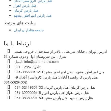
هتل پارس کاروانسرا آبادان
هتل پارس اهواز
هتل پارس کرمان
هتل پارس امپراطور مشهد
سایت های مرتبط
جامعه هتلداران ایران
ارتباط با ما
آدرس:
تهران ، خیابان شریعتی ، بالاتر از سیدخندان خروجی همت
شرق ، بین سروستان اول و دوم، شماره 31
info@pars-hotels.com
ایمیل:
تلفن:
2857 - 021
هتل امپراطور مشهد :
هتل امپراطور مشهد 19-38556918-051
هتل پارس کاروانسرا آبادان:
هتل پارس کاروانسرا آبادان 9-
53264002-061
هتل پارس کرمان:
هتل پارس کرمان 32-32119301-034
هتل پارس اهواز:
هتل پارس اهواز 5-32220091-061
هتل پارس مشهد:
هتل پارس مشهد 50-38689201-051