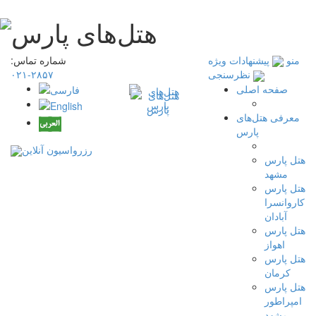
منو
پیشنهادات ویژه
شماره تماس:
۲۸۵۷-۰۲۱
نظرسنجی
صفحه اصلی
معرفی هتل‌های
پارس
رزرواسیون آنلاین
هتل پارس
مشهد
هتل پارس
کاروانسرا
آبادان
هتل پارس
اهواز
هتل پارس
کرمان
هتل پارس
امپراطور
مشهد