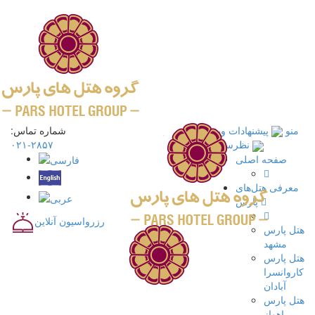
منو
پیشنهادات ویژه
شماره تماس:
۲۸۵۷-۰۲۱
نظرسنجی
صفحه اصلی
معرفی هتل‌های
پارس
رزرواسیون آنلاین
هتل پارس
مشهد
هتل پارس
کاروانسرا
آبادان
هتل پارس
اهواز