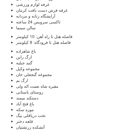
غرفه لوازم ورزشی
غرفه فرش دست بافت کرمان
آرایشگاه زنانه و مردانه
تاکسی سرویس 24 ساعته
سالن سینما
فاصله هتل تا راه آهن: 10 کیلومتر
فاصله هتل تا فرودگاه: 8 کیلومتر
باغ شاهزاده
ارگ راین
گنبد جبلیه
مجموعه وکیل
مجموعه گنجعلی خان
ارگ بم
مقبره شاه نعمت اله ولی
روستای باستانی
دستکند میمند
باغ فتح آباد
موزه سکه
تخت دریاقلی بیگ
قلعه دختر
آتشکده زرتشتیان