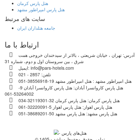
هتل پارس کرمان
هتل پارس امپراطور مشهد
سایت های مرتبط
جامعه هتلداران ایران
ارتباط با ما
آدرس:
تهران ، خیابان شریعتی ، بالاتر از سیدخندان خروجی همت
شرق ، بین سروستان اول و دوم، شماره 31
info@pars-hotels.com
ایمیل:
تلفن:
2857 - 021
هتل امپراطور مشهد :
هتل امپراطور مشهد 19-38556918-051
هتل پارس کاروانسرا آبادان:
هتل پارس کاروانسرا آبادان 9-
53264002-061
هتل پارس کرمان:
هتل پارس کرمان 32-32119301-034
هتل پارس اهواز:
هتل پارس اهواز 5-32220091-061
هتل پارس مشهد:
هتل پارس مشهد 50-38689201-051
© 1405 - تمامی حقوق محفوظ میباشد