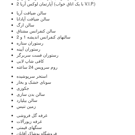
2 آپارتمان لوکس آریا (با یک اتاق خواب V.I.P.)
سالن ضیافت آریا
سالن ضیافت آپادانا
سالن ارگ
سالن کنفرانس مشتاق
سالنهای کنفرانس اندیشه 1 و 2
رستوران ستاره
رستوران آیینه
رستوران فست سربرگر
کافی شاپ لابی
روم سرویس 24 ساعته
استخر سرپوشیده
سونای خشک و بخار
جکوزی
سالن بدن سازی
سالن بیلیارد
زمین تنیس
غرفه گل فروشی
غرفه زیورآلات
سنگهای قیمتی
فروشگاه پوشاک آقایان