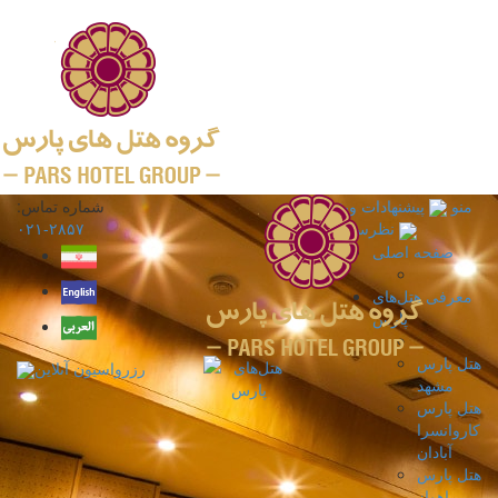
منو
پیشنهادات ویژه
شماره تماس:
۲۸۵۷-۰۲۱
نظرسنجی
صفحه اصلی
معرفی هتل‌های
پارس
هتل پارس
رزرواسیون آنلاین
مشهد
هتل پارس
کاروانسرا
آبادان
هتل پارس
اهواز