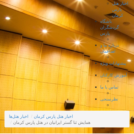
اخبار هتل
پارس
کرمان
باشگاه
گردشگران
پارس
درباره ما و
اهدافمان
پیشنهادات ویژه
آموزش کارکنان
تماس با ما
نظرسنجی
اخبار هتل پارس کرمان
اخبار هتل‌ها
همایش ثنا گستر ایرانیان در هتل پارس کرمان