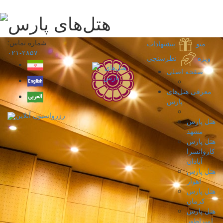
شماره تماس:
منو
پیشنهادات
۲۸۵۷-۰۲۱
ویژه
نظرسنجی
صفحه اصلی
معرفی هتل‌های
پارس
رزرواسیون آنلاین
هتل پارس
مشهد
هتل پارس
کاروانسرا
آبادان
هتل پارس
اهواز
هتل پارس
کرمان
هتل پارس
امپراطور