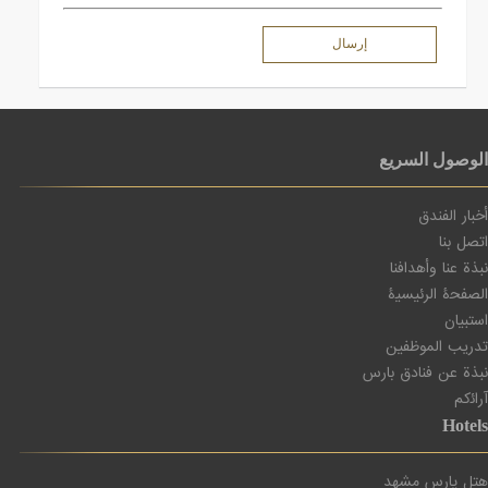
الوصول السريع
أﺧﺒﺎر اﻟﻔﻨﺪق
اتصل بنا
نبذة عنا وأهدافنا
اﻟﺼﻔﺤۀ اﻟﺮﺋﯿﺴﯿۀ
اﺳﺘﺒﯿﺎن
تدریب الموظفین
ﻧﺒﺬة ﻋﻦ ﻓﻨﺎدق ﺑﺎرس
آراﺋکم
Hotels
هتل پارس مشهد