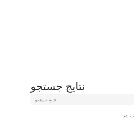
نتایج جستجو
نتایج جستجو
فت شد